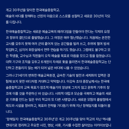
개교 30주년을 맞이한 한국예술종합학교.
예술의 바다를 항해하는 선원의 마음으로 스스로를 성찰하고 새로운 30년의 각오
를 다집니다.
한국예술종합학교는 새로운 예술교육의 패러다임을 만들어야 한다는 각계의 요청
과 정부의 결단으로 출발했습니다. 그 여정은 매우 험난했습니다. 처음에는 온전한
교사를 갖추지 못해 여러 군데 흩어져 있는 공간들을 빌려 쓰고, 추위에 떨며 밤새
작업하고, 심지어 화장실에서 연주 연습을 하기도 했습니다. 그럼에도 불구하고 모
든 학생들, 교수님과 직원들이 오직 예술을 목표로 마음을 모으고 힘을 합쳤습니다.
대학 기구와 조직을 갖추고 6개원이 차례로 돛을 올리면서 한국예술종합학교는 단
단하고 흔들리지 않는 배가 되어 넓은 바다에 나올 수 있었습니다.
그러나 21세기의 변화한 예술교육환경, 급속한 기술의 발전과 세계화의 압력은 경
험해 보지 못한 바다처럼 거대하고 막막합니다. 이강숙 초대 총장님께서는 한국예
술종합학교의 교육 목표가 창조적 예술가의 양성에 그치지 않고 문화적 기후의 창
조에 이를 것을 주문하신 바 있습니다. 사회적 대립과 모순을 극복하고 예술의 새로
운 기후를 만드는 일은 우리 학교의 또 다른 사명입니다. 새로운 모험의 출발점에서
제도와 시설을 정비하고, 목표와 전략을 가다듬기 위해 지난 항해일지를 되돌아 봅
니다.
‘항해일지: 한국예술종합학교 30주년’은 개교 30주년을 맞아 학교의 지난 역사를
연대기로 정리하고 주요한 사진, 영상, 서류, 기사를 수집한 살아있는 아카이브입니